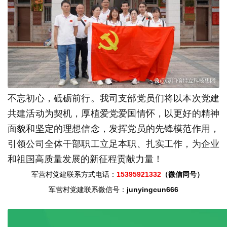
不忘初心，砥砺前行。我司支部党员们将以本次党建
共建活动为契机，厚植爱党爱国情怀，以更好的精神
面貌和坚定的理想信念，发挥党员的先锋模范作用，
引领公司全体干部职工立足本职、扎实工作，为企业
和祖国高质量发展的新征程贡献力量！
军营村党建联系方式电话：
15395921332
（微信同号）
军营村党建联系微信号：
junyingcun666