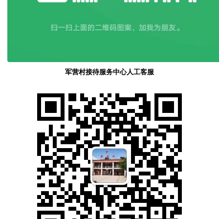
军营村接待服务中心人工客服