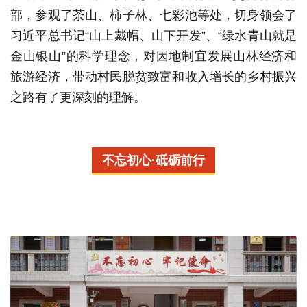
部，参观了茶山、柿子林、七彩池等处，切身
领会
了
习近平总书
记“山上戴帽、山下开发”、“绿水青山就是
金山银山”的
科学理念，对因地制宜发展山林经济和
旅游经济，带动村民脱贫致富和收入增长的乡村振兴
之路有了更深刻的理解。
不忘初心·砥砺前行