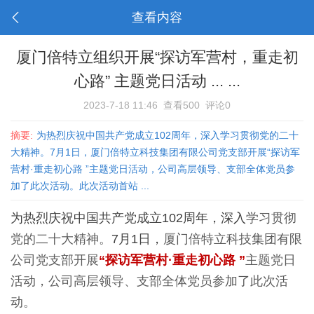
查看内容
厦门倍特立组织开展“探访军营村，重走初
心路” 主题党日活动 ... ...
2023-7-18 11:46
查看500
评论0
摘要:
为热烈庆祝中国共产党成立102周年，深入学习贯彻党的二十
大精神。7月1日，厦门倍特立科技集团有限公司党支部开展“探访军
营村·重走初心路 ”主题党日活动，公司高层领导、支部全体党员参
加了此次活动。此次活动首站 ...
为热烈庆祝中国共产党成立102周年，深入
学习贯彻
党的二十大精神。
7月1日，
厦门倍特立科技集团有限
公司党支部开展
“探访军营村·重走初心路 ”
主题党日
活动，公司高层领导、支部全体党员参加了此次活
动。