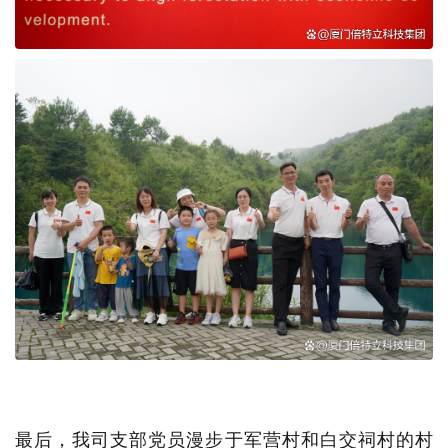
最后，我司支部
党员漫步于军营村和白交祠村的村